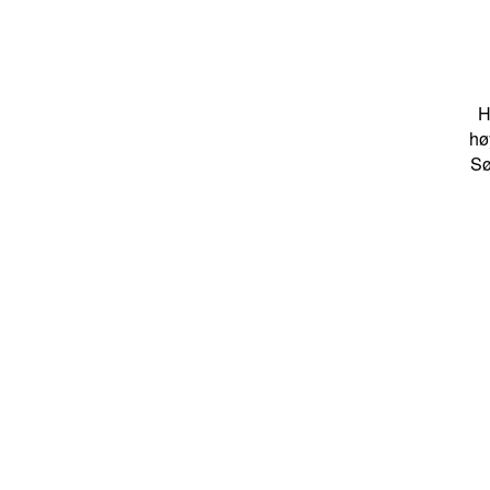
H
hø
Sø