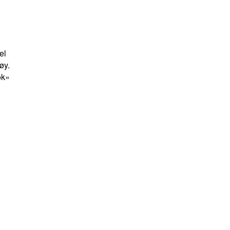
el
øy.
ok»