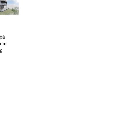
 på
som
og